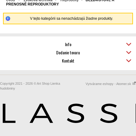
Úvod
Zvuková technika
Reproboxy
BEZDRÔTOVÉ A
PRENOSNÉ REPRODUKTORY
V tejto kategórii sa nenachádzajú žiadne produkty.
Info
Dodanie tovaru
Kontakt
Copyright 2021 - 2026 © Art Shop Lienka
Vytvárame eshopy - Atomer.sk
hudobniny