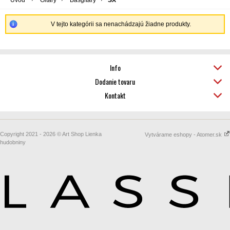
Úvod
Gitary
Basgitary
SX
V tejto kategórii sa nenachádzajú žiadne produkty.
Info
Dodanie tovaru
Kontakt
Copyright 2021 - 2026 © Art Shop Lienka
Vytvárame eshopy - Atomer.sk
hudobniny