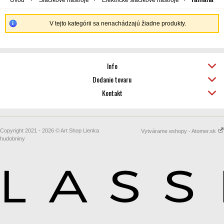
Úvod
Sláčikové nástroje
Elektrické sláčikové nástroje
Yamaha
V tejto kategórii sa nenachádzajú žiadne produkty.
Info
Dodanie tovaru
Kontakt
Copyright 2021 - 2026 © Art Shop Lienka
Vytvárame eshopy - Atomer.sk
hudobniny