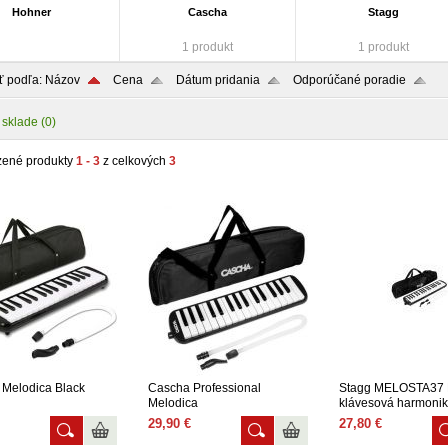
Hohner
Cascha
Stagg
1 produkt
1 produkt
ť podľa:
Názov
Cena
Dátum pridania
Odporúčané poradie
 sklade
(0)
zené produkty
1 - 3
z celkových
3
Melodica Black
Cascha Professional
Stagg MELOSTA37 
Melodica
klávesová harmoni
29,90 €
27,80 €