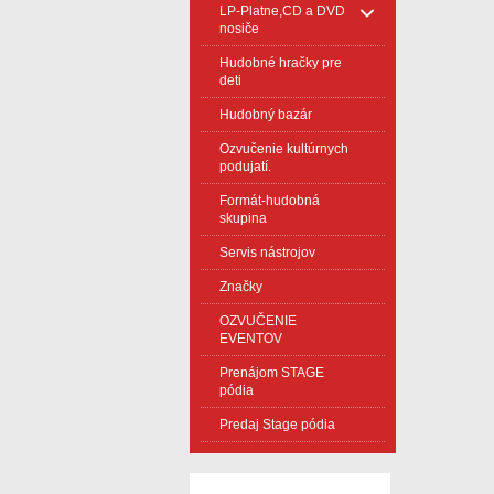
LP-Platne,CD a DVD
nosiče
Hudobné hračky pre
deti
Hudobný bazár
Ozvučenie kultúrnych
podujatí.
Formát-hudobná
skupina
Servis nástrojov
Značky
OZVUČENIE
EVENTOV
Prenájom STAGE
pódia
Predaj Stage pódia