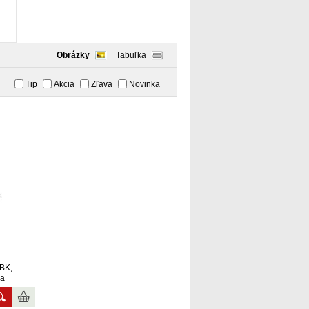
Obrázky
Tabuľka
Tip
Akcia
Zľava
Novinka
BK,
ka