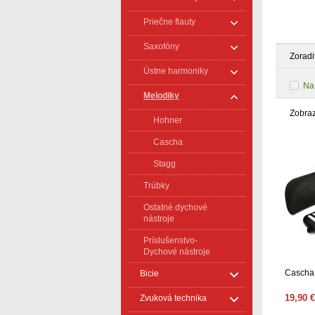
Priečne flauty
Saxofóny
Zoradi
Ústne harmoniky
Na
Melodiky
Zobra
Hohner
Cascha
Stagg
Trúbky
Ostatné dychové
nástroje
Príslušenstvo-
Dychové nástroje
Cascha 
Bicie
19,90 €
Zvuková technika