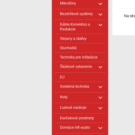
Mikrofóny
Bezdrôtové systémy
Na str
Káble,Konektory a
Redukcie
Stojany a statívy
Sluchadlá
Technika pre inštalácie
Štúdiové vybavenie
DJ
Svetelná technika
Noty
Ľudové nástroje
Darčekové predmety
Domáce hifi-audio