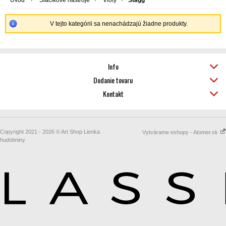
Úvod
Sláčikové nástroje
Violy
Stagg
V tejto kategórii sa nenachádzajú žiadne produkty.
Info
Dodanie tovaru
Kontakt
Copyright 2021 - 2026 © Art Shop Lienka
Vytvárame eshopy - Atomer.sk
hudobniny