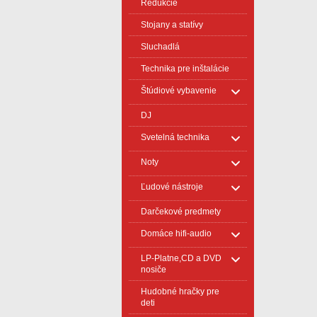
Redukcie
Stojany a statívy
Sluchadlá
Technika pre inštalácie
Štúdiové vybavenie
DJ
Svetelná technika
Noty
Ľudové nástroje
Darčekové predmety
Domáce hifi-audio
LP-Platne,CD a DVD
nosiče
Hudobné hračky pre
deti