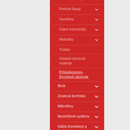
Priečne flauty
Saxofóny
Ústne harmoniky
Melodiky
Trúbky
Ostatné dychové
nástroje
Príslušenstvo-
Dychové nástroje
Bicie
Zvuková technika
Mikrofóny
Bezdrôtové systémy
Káble,Konektory a