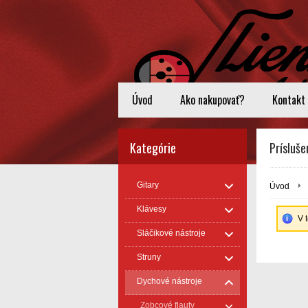
Úvod
Ako nakupovať?
Kontakt
Kategórie
Prísluš
Gitary
Úvod
Klávesy
V 
Sláčikové nástroje
Struny
Dychové nástroje
Zobcové flauty