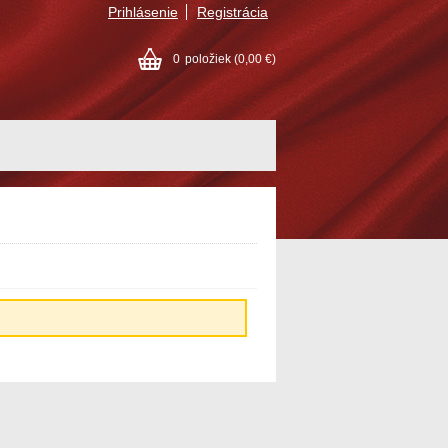
Prihlásenie
Registrácia
0
položiek
(0,00 €)