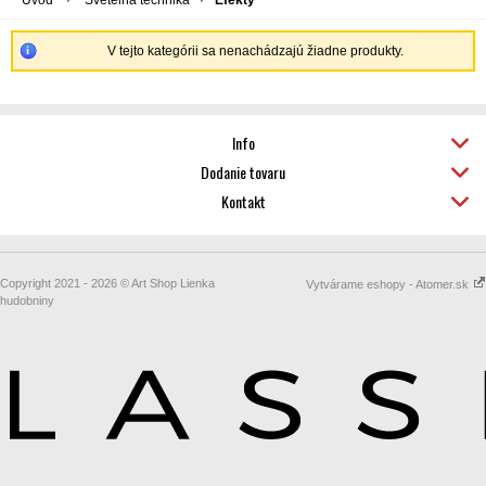
Úvod
Svetelná technika
Efekty
V tejto kategórii sa nenachádzajú žiadne produkty.
Info
Dodanie tovaru
Kontakt
Copyright 2021 - 2026 © Art Shop Lienka
Vytvárame eshopy - Atomer.sk
hudobniny