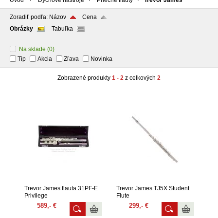
Úvod
Dychové nástroje
Priečne flauty
Trevor James
Zoradiť podľa:
Názov
Cena
Obrázky
Tabuľka
Na sklade
(0)
Tip
Akcia
Zľava
Novinka
Zobrazené produkty
1 - 2
z celkových
2
Trevor James flauta 31PF-E
Trevor James TJ5X Student
Privilege
Flute
589,- €
299,- €