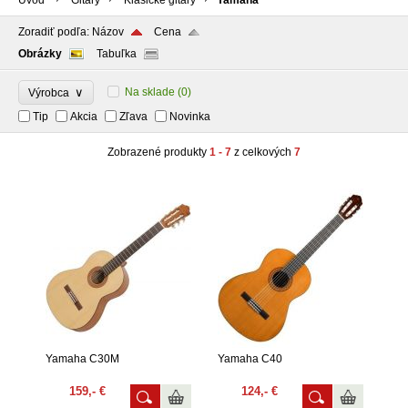
Úvod
Gitary
Klasické gitary
Yamaha
Zoradiť podľa:
Názov
Cena
Obrázky
Tabuľka
∨
Na sklade
(0)
Výrobca
Tip
Akcia
Zľava
Novinka
Zobrazené produkty
1 - 7
z celkových
7
Yamaha C30M
Yamaha C40
159,- €
124,- €